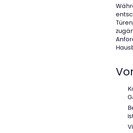
Währe
entsc
Türen
zugän
Anfor
Hausb
Vor
K
G
B
is
Vi