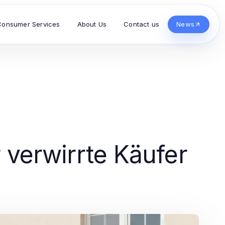
Consumer Services
About Us
Contact us
News
 verwirrte Käufer