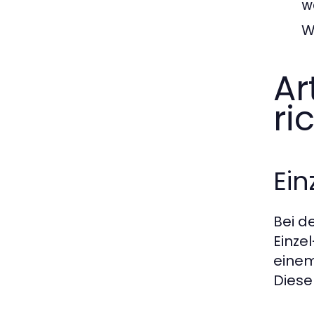
w
W
Ar
ri
Ein
Bei d
Einze
einem
Diese