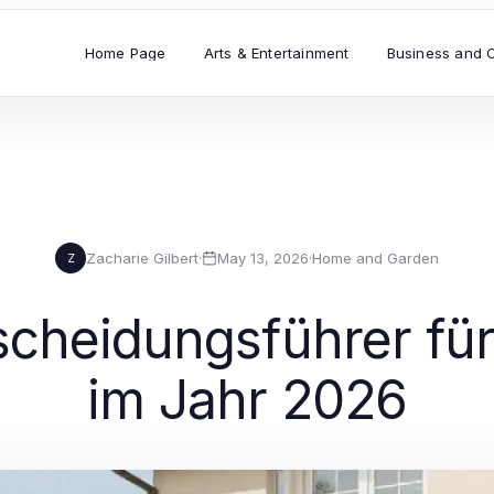
Home Page
Arts & Entertainment
Business and 
Zacharie Gilbert
·
May 13, 2026
·
Home and Garden
Z
scheidungsführer für
im Jahr 2026