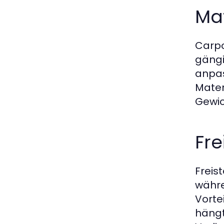
Mat
Carpo
gängi
anpas
Mater
Gewic
Fr
Freis
währe
Vorte
hängt