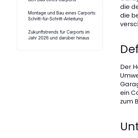
die d
Montage und Bau eines Carports:
die b
Schritt-für-Schritt-Anleitung
versc
Zukunftstrends für Carports im
Jahr 2026 und darüber hinaus
Def
Der H
Umwel
Garag
ein C
zum B
Un