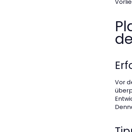
Vorli
Pl
de
Er
Vor d
überp
Entwi
Denno
Tip