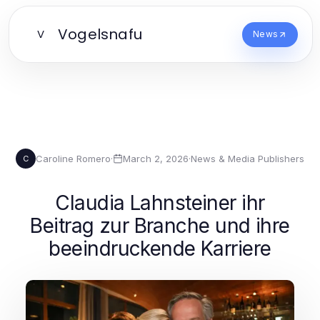
Vogelsnafu
V
News
Caroline Romero
·
March 2, 2026
·
News & Media Publishers
C
Claudia Lahnsteiner ihr
Beitrag zur Branche und ihre
beeindruckende Karriere