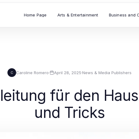
Home Page
Arts & Entertainment
Business and 
Caroline Romero
·
April 28, 2025
·
News & Media Publishers
C
nleitung für den Hau
und Tricks