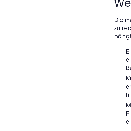
Wer
Die m
zu re
hängt
E
e
B
K
e
f
M
F
e