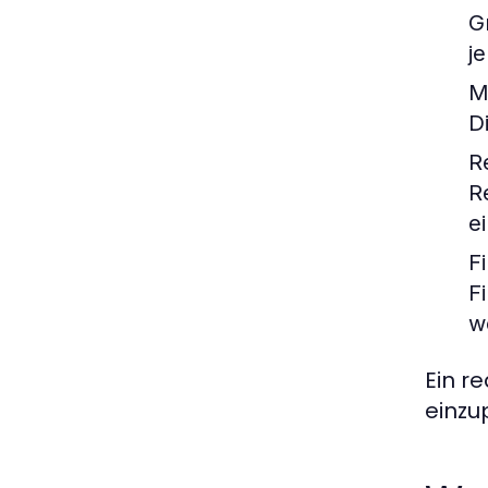
G
j
M
D
R
R
e
F
F
w
Ein r
einzup