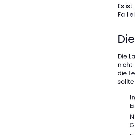
Es is
Fall 
Di
Die L
nicht
die L
sollte
In
E
N
G