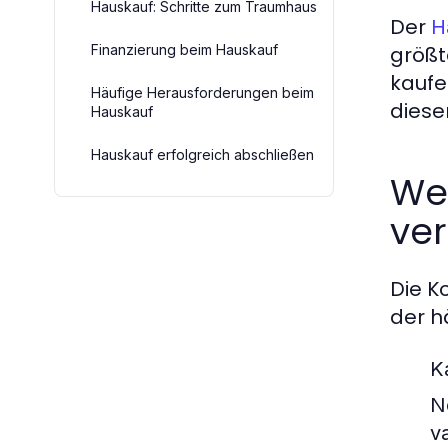
Hauskauf: Schritte zum Traumhaus
Der
H
Finanzierung beim Hauskauf
größt
kaufe
Häufige Herausforderungen beim
diese
Hauskauf
Hauskauf erfolgreich abschließen
We
ve
Die K
der h
K
N
v