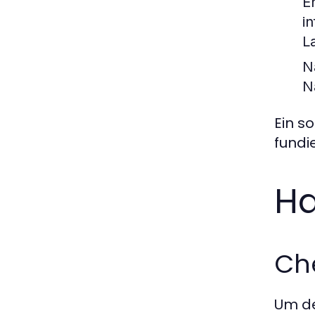
E
i
L
N
N
Ein s
fundi
Ha
Che
Um den