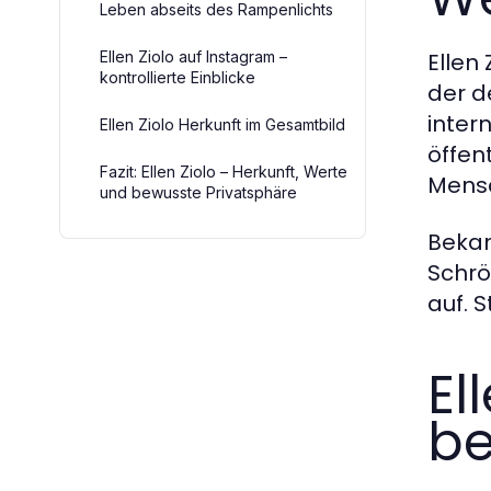
Leben abseits des Rampenlichts
Ellen Ziolo auf Instagram –
Ellen
kontrollierte Einblicke
der d
inter
Ellen Ziolo Herkunft im Gesamtbild
öffen
Fazit: Ellen Ziolo – Herkunft, Werte
Mensc
und bewusste Privatsphäre
Bekan
Schrö
auf. 
El
be