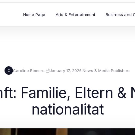
Home Page
Arts & Entertainment
Business and 
Caroline Romero
·
January 17, 2026
·
News & Media Publishers
C
t: Familie, Eltern & 
nationalitat