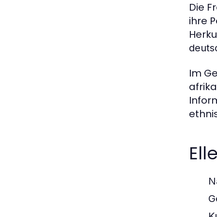
Die F
ihre P
Herku
deutsc
Im Ge
afrik
Infor
ethni
Ell
Na
G
K