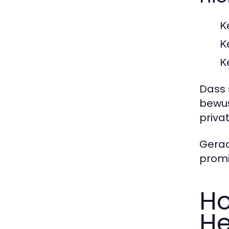
K
K
K
Dass 
bewuss
priva
Gerad
promi
Ho
He