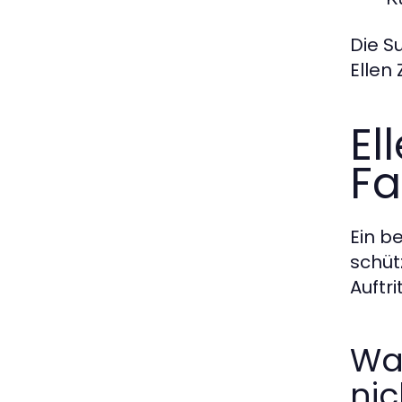
Die S
Ellen
El
Fa
Ein b
schüt
Auftri
Was
nic