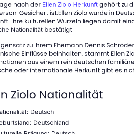
rage nach der
gehört zu 
Ellen Ziolo Herkunft
erson. Gesichert ist:Ellen Ziolo wurde in
Deuts
nft. Ihre kulturellen Wurzeln liegen damit ei
bestätigt.
he Nationalität
gensatz zu ihrem Ehemann Dennis Schröder,
anische Einflüsse beinhalten, stammt Ellen Zi
mationen aus einem rein deutschen familiäre
sche oder internationale Herkunft gibt es nich
en Ziolo Nationalität
tionalität:
Deutsch
eburtsland:
Deutschland
ulturelle Prägung:
Deutsch