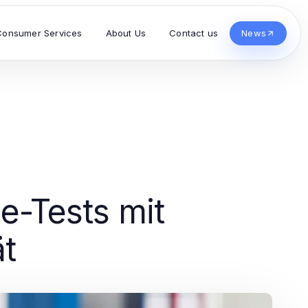
Consumer Services
About Us
Contact us
News
e-Tests mit
ät