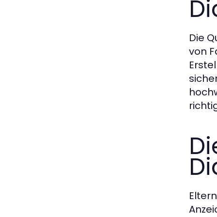
Di
Die Q
von F
Erste
siche
hochw
richt
Di
Di
Elter
Anzei