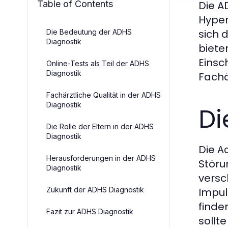
Table of Contents
Die A
Hyper
sich 
Die Bedeutung der ADHS
Diagnostik
biete
Einsc
Online-Tests als Teil der ADHS
Diagnostik
Fachä
Fachärztliche Qualität in der ADHS
Diagnostik
Di
Die Rolle der Eltern in der ADHS
Diagnostik
Die
Ad
Herausforderungen in der ADHS
Störu
Diagnostik
versc
Zukunft der ADHS Diagnostik
Impul
finde
Fazit zur ADHS Diagnostik
sollt