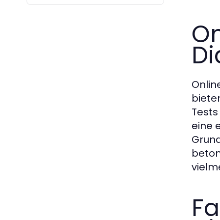
On
Di
Onlin
biete
Tests
eine 
Grund
beton
vielm
Fa