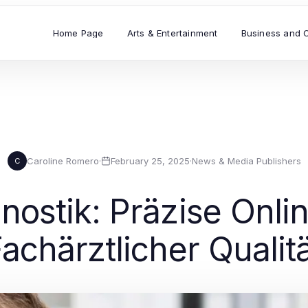
Home Page
Arts & Entertainment
Business and 
Caroline Romero
·
February 25, 2025
·
News & Media Publishers
C
ostik: Präzise Onlin
achärztlicher Qualit