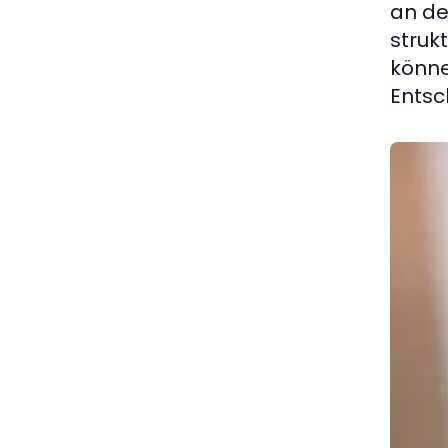
an de
struk
könne
Entsc