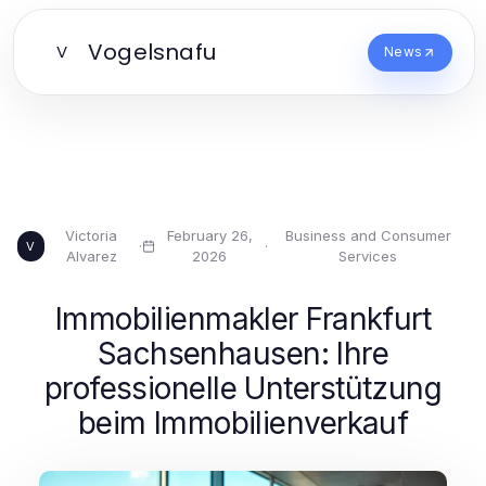
Vogelsnafu
V
News
Victoria
February 26,
Business and Consumer
·
·
V
Alvarez
2026
Services
Immobilienmakler Frankfurt
Sachsenhausen: Ihre
professionelle Unterstützung
beim Immobilienverkauf