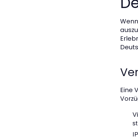
De
Wenn 
auszu
Erleb
Deuts
Ver
Eine 
Vorzü
V
s
I