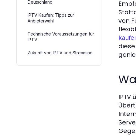
Deutschland
Empfa
Statt
IPTV Kaufen: Tipps zur
von F
Anbieterwahl
flexi
Technische Voraussetzungen für
kaufe
IPTV
diese
Zukunft von IPTV und Streaming
genie
Was
IPTV 
Übert
Inter
Serve
Gegen