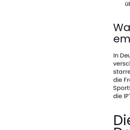
ü
Wa
emp
In De
versc
starr
die F
Sport
die IP
Di