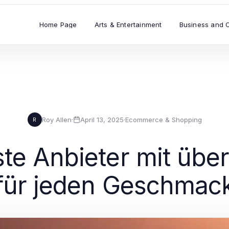
Home Page
Arts & Entertainment
Business and 
Roy Allen
·
April 13, 2025
·
Ecommerce & Shopping
R
ste Anbieter mit übe
für jeden Geschmac