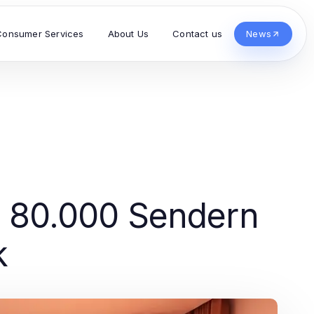
Consumer Services
About Us
Contact us
News
r 80.000 Sendern
k