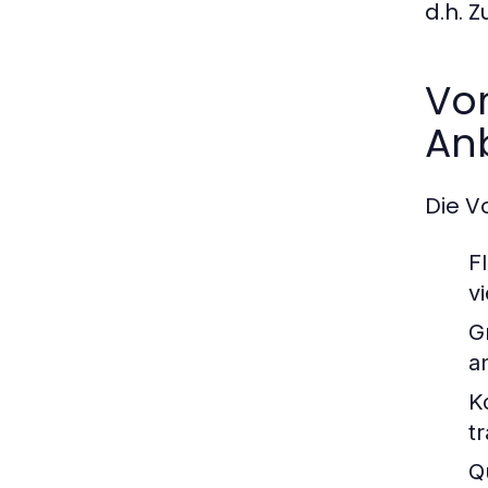
d.h. 
Vor
An
Die Vo
Fl
v
G
a
K
t
Qu