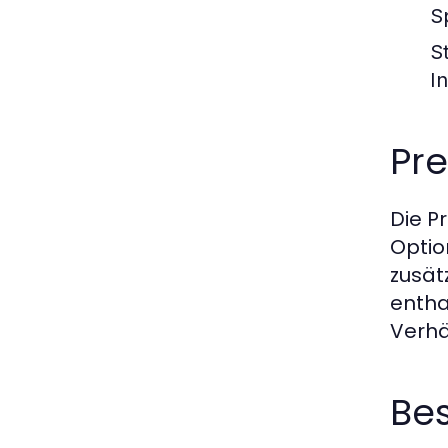
S
S
I
Pr
Die P
Optio
zusät
entha
Verhäl
Be